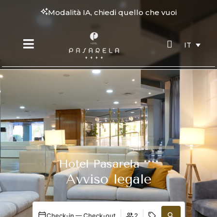
Modalità IA, chiedi quello che vuoi
IT
Hotel Pasarela ****
Avviso legale
Check-in — Check-out
2