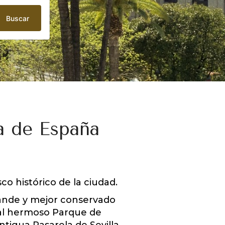
Buscar
za de España
co histórico de la ciudad.
rande y mejor conservado
s al hermoso Parque de
tigua Pasarela de Sevilla,