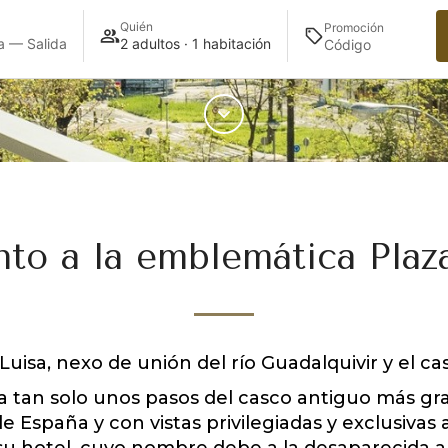
Quién
Promoción
a — Salida
2 adultos · 1 habitación
nto a la emblemática Pla
isa, nexo de unión del río Guadalquivir y el cas
a tan solo unos pasos del casco antiguo más g
de España y con vistas privilegiadas y exclusiva
su hotel, cuyo nombre debe a la desaparecida an