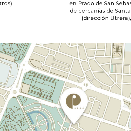
tros)
en Prado de San Sebast
de cercanías de Santa
(dirección Utrera)