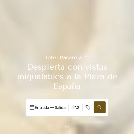
Hotel Pasarela ****
Despierta con vistas
inigualables a la Plaza de
España
Entrada — Salida
2