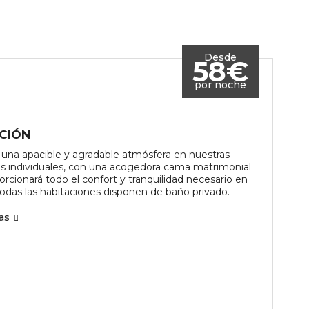
Desde
58€
por noche
CIÓN
 una apacible y agradable atmósfera en nuestras
s individuales, con una acogedora cama matrimonial
orcionará todo el confort y tranquilidad necesario en
 Todas las habitaciones disponen de baño privado.
as