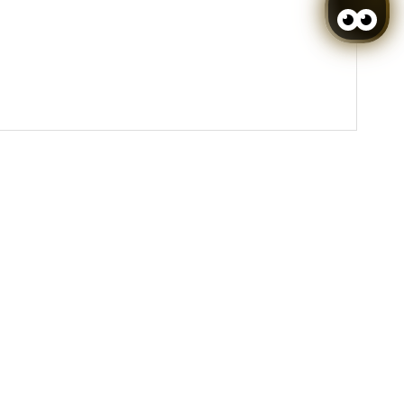
Borrar
Sáb
Dom
5
6