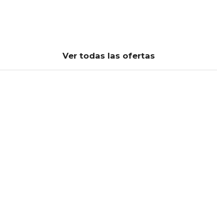
FLEXIBILIDAD PARA CAMBIAR
DE FECHAS
sin
coste
extra
Ver todas las ofertas
onar fechas
Agosto 2026
Septiembre 2026
Mié
Jue
Vie
Sáb
Dom
Lun
Mar
Mié
Jue
Vie
1
2
1
2
3
4